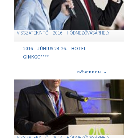
VISSZATEKINTŐ – 2016 – HÓDMEZŐVÁSÁRHELY
2016 – JÚNIUS 24-26. – HOTEL
GINKGO****
BŐVEBBEN
VISSZATEKINTŐ – 2014 – HÓDMEZŐVÁSÁRHELY